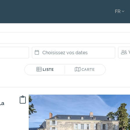
FR
ENGL
FRAN
LISTE
CARTE
La