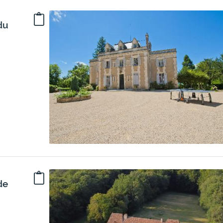
du
de