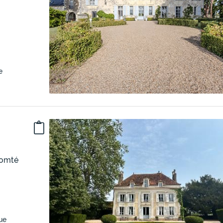
e
Comté
que