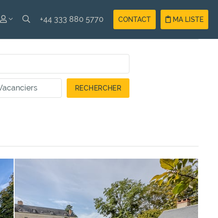
+44 333 880 5770
CONTACT
MA LISTE
ISH
Compte
ÇAIS
Vacancier
Compte
Propriétaire