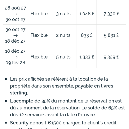
28 aoû 27
Flexible
3 nuits
1 048 £
7 330 £
30 oct 27
30 oct 27
Flexible
2 nuits
833 £
5 831 £
18 déc 27
18 déc 27
Flexible
5 nuits
1 333 £
9 329 £
09 fév 28
Les prix affichés se réfèrent à la location de la
propriété dans son ensemble,
payable en livres
sterling
.
L'acompte de 35%
du montant de la réservation est
dû au moment de la réservation. Le
solde de 65%
est
dûs 12 semaines avant la date d’arrivée.
Security deposit
€1500 charged to client's credit