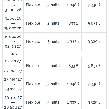
29 aoû 26
Flexible
3 nuits
1 048 £
7 330 £
31 oct 26
31 oct 26
Flexible
2 nuits
833 £
5 831 £
19 déc 26
19 déc 26
Flexible
5 nuits
1 333 £
9 329 £
02 jan 27
2027
02 jan 27
Flexible
2 nuits
833 £
5 831 £
27 mar 27
27 mar 27
Flexible
3 nuits
1 048 £
7 330 £
29 mai 27
29 mai 27
Flexible
5 nuits
1 333 £
9 329 £
28 aoû 27