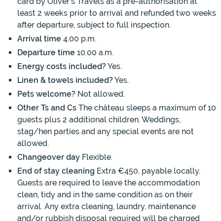
card by Oliver’s Travels as a pre-authorisation at
least 2 weeks prior to arrival and refunded two weeks
after departure, subject to full inspection.
Arrival time
4.00 p.m.
Departure time
10.00 a.m.
Energy costs included?
Yes.
Linen & towels included?
Yes.
Pets welcome?
Not allowed.
Other Ts and Cs
The château sleeps a maximum of 10
guests plus 2 additional children. Weddings,
stag/hen parties and any special events are not
allowed.
Changeover day
Flexible.
End of stay cleaning
Extra €450, payable locally.
Guests are required to leave the accommodation
clean, tidy and in the same condition as on their
arrival. Any extra cleaning, laundry, maintenance
and/or rubbish disposal required will be charged