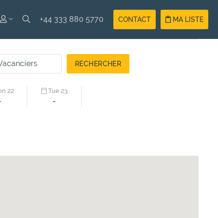
+44 333 880 5770
CONTACT
MA LISTE
ISH
Compte
ÇAIS
Vacancier
Compte
n 22
Tue 23
Propriétaire
-
-