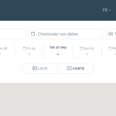
FR
ENGL
FRAN
Sat 20 Sep
u 18
Fri 19
Sun 21
Mo
-
-
-
-
LISTE
CARTE