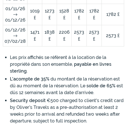
01/11/26
1019
1273
1528
1782
1782
1782 £
£
£
£
£
£
01/12/26
01/12/26
1471
1838
2206
2573
2573
2573 £
£
£
£
£
£
07/02/28
Les prix affichés se réfèrent à la location de la
propriété dans son ensemble,
payable en livres
sterling
.
L'acompte de 35%
du montant de la réservation est
dû au moment de la réservation. Le
solde de 65%
est
dûs 12 semaines avant la date d’arrivée.
Security deposit
€500 charged to client's credit card
by Oliver’s Travels as a pre-authorisation at least 2
weeks prior to arrival and refunded two weeks after
departure, subject to full inspection.