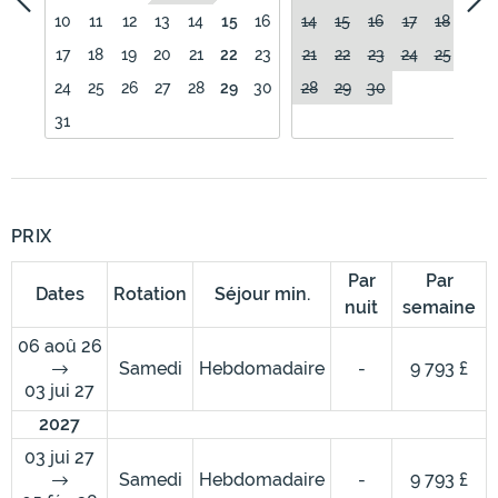
10
11
12
13
14
15
16
14
15
16
17
18
19
17
18
19
20
21
22
23
21
22
23
24
25
26
24
25
26
27
28
29
30
28
29
30
31
PRIX
Par
Par
Dates
Rotation
Séjour min.
nuit
semaine
06 aoû 26
Samedi
Hebdomadaire
-
9 793 £
03 jui 27
2027
03 jui 27
Samedi
Hebdomadaire
-
9 793 £