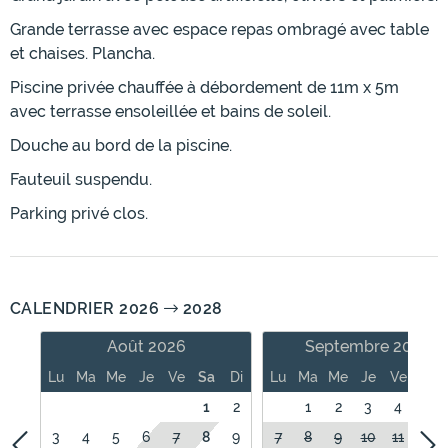
Grande terrasse avec espace repas ombragé avec table
et chaises. Plancha.
Piscine privée chauffée à débordement de 11m x 5m
avec terrasse ensoleillée et bains de soleil.
Douche au bord de la piscine.
Fauteuil suspendu.
Parking privé clos.
CALENDRIER 2026
2028
Août 2026
Septembre 2026
Lu
Ma
Me
Je
Ve
Sa
Di
Lu
Ma
Me
Je
Ve
Sa
1
2
1
2
3
4
5
3
4
5
6
7
8
9
7
8
9
10
11
12