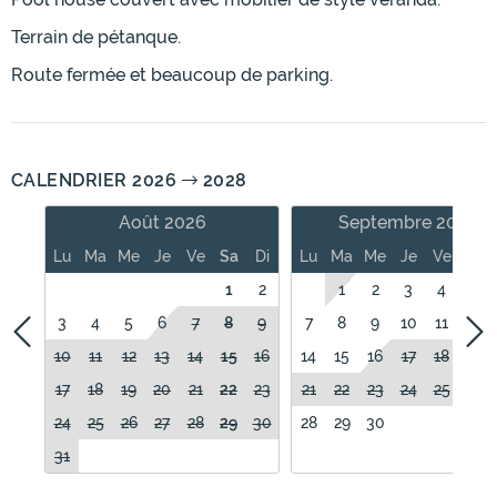
Terrain de pétanque.
Route fermée et beaucoup de parking.
CALENDRIER 2026
2028
Août 2026
Septembre 2026
Lu
Ma
Me
Je
Ve
Sa
Di
Lu
Ma
Me
Je
Ve
Sa
1
2
1
2
3
4
5
3
4
5
6
7
8
9
7
8
9
10
11
12
10
11
12
13
14
15
16
14
15
16
17
18
19
17
18
19
20
21
22
23
21
22
23
24
25
26
24
25
26
27
28
29
30
28
29
30
31