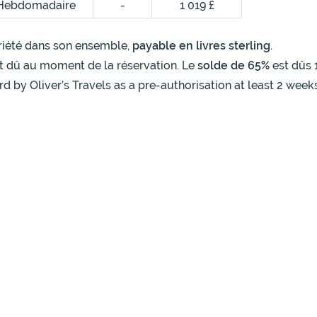
Hebdomadaire
-
1 019 £
opriété dans son ensemble,
payable en livres sterling
.
t dû au moment de la réservation. Le
solde de 65%
est dûs 
rd by Oliver’s Travels as a pre-authorisation at least 2 week