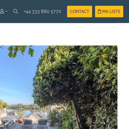
+44 333 880 5770
CONTACT
MA LISTE
ISH
Compte
ÇAIS
Vacancier
Compte
Propriétaire