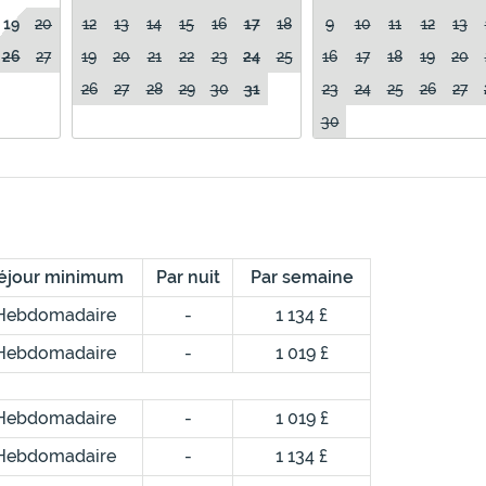
19
20
12
13
14
15
16
17
18
9
10
11
12
13
26
27
19
20
21
22
23
24
25
16
17
18
19
20
26
27
28
29
30
31
23
24
25
26
27
30
éjour minimum
Par nuit
Par semaine
Hebdomadaire
-
1 134 £
Hebdomadaire
-
1 019 £
Hebdomadaire
-
1 019 £
Hebdomadaire
-
1 134 £