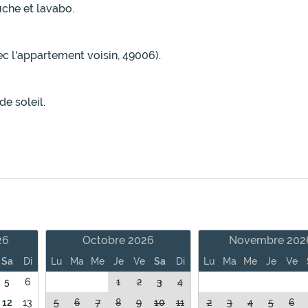
uche et lavabo.
c l'appartement voisin, 49006).
de soleil.
26
Octobre 2026
Novembre 202
Sa
Di
Lu
Ma
Me
Je
Ve
Sa
Di
Lu
Ma
Me
Je
Ve
5
6
1
2
3
4
12
13
5
6
7
8
9
10
11
2
3
4
5
6