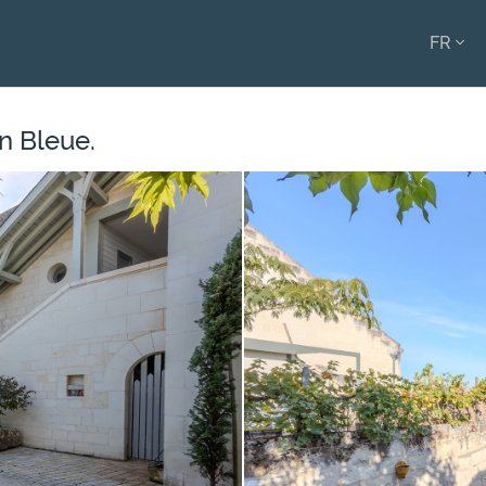
FR
ENGL
FRAN
n Bleue.