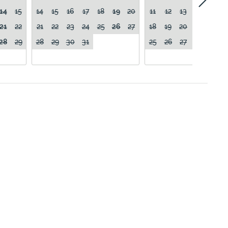
14
15
14
15
16
17
18
19
20
11
12
13
14
15
21
22
21
22
23
24
25
26
27
18
19
20
21
22
28
29
28
29
30
31
25
26
27
28
29