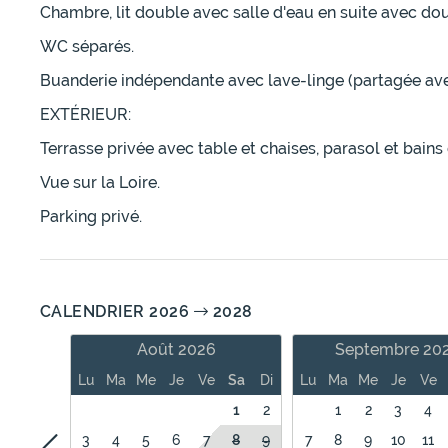
Chambre, lit double avec salle d'eau en suite avec do
WC séparés.
Buanderie indépendante avec lave-linge (partagée ave
EXTÉRIEUR:
Terrasse privée avec table et chaises, parasol et bains 
Vue sur la Loire.
Parking privé.
CALENDRIER 2026
2028
Août 2026
Septembre 20
Lu
Ma
Me
Je
Ve
Sa
Di
Lu
Ma
Me
Je
Ve
1
2
1
2
3
4
3
4
5
6
7
8
9
7
8
9
10
11