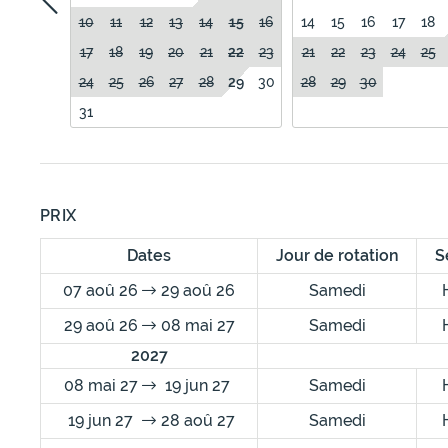
10
11
12
13
14
15
16
14
15
16
17
18
17
18
19
20
21
22
23
21
22
23
24
25
24
25
26
27
28
29
30
28
29
30
31
PRIX
Dates
Jour de rotation
S
07 aoû 26
29 aoû 26
Samedi
29 aoû 26
08 mai 27
Samedi
2027
08 mai 27
19 jun 27
Samedi
19 jun 27
28 aoû 27
Samedi