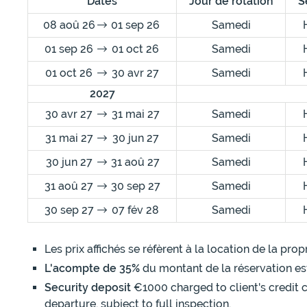
Dates
Jour de rotation
S
08 aoû 26
01 sep 26
Samedi
01 sep 26
01 oct 26
Samedi
01 oct 26
30 avr 27
Samedi
2027
30 avr 27
31 mai 27
Samedi
31 mai 27
30 jun 27
Samedi
30 jun 27
31 aoû 27
Samedi
31 aoû 27
30 sep 27
Samedi
30 sep 27
07 fév 28
Samedi
Les prix affichés se réfèrent à la location de la pr
L'acompte de 35%
du montant de la réservation es
Security deposit
€1000 charged to client's credit c
departure, subject to full inspection.