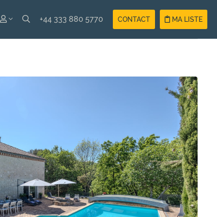
+44 333 880 5770
CONTACT
MA LISTE
ISH
Compte
ÇAIS
Vacancier
Compte
Propriétaire