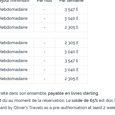
éjour minimum
Par nuit
Par semaine
Hebdomadaire
-
3 547 £
Hebdomadaire
-
3 040 £
Hebdomadaire
-
2 305 £
Hebdomadaire
-
2 305 £
Hebdomadaire
-
3 040 £
Hebdomadaire
-
3 547 £
Hebdomadaire
-
3 040 £
Hebdomadaire
-
2 305 £
opriété dans son ensemble,
payable en livres sterling
.
t dû au moment de la réservation. Le
solde de 65%
est dûs 
ard by Oliver’s Travels as a pre-authorisation at least 2 wee