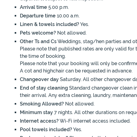
Arrival time
5.00 p.m.
Departure time
10.00 a.m.
Linen & towels included?
Yes.
Pets welcome?
Not allowed.
Other Ts and Cs
Weddings, stag/hen parties and oth
Please note that published rates are only valid for
the time of booking.
Please note that your booking will only be confirm
A cot and highchair can be requested in advance.
Changeover day
Saturday. All other changeover d
End of stay cleaning
Standard changeover clean inc
their arrival. Any extra cleaning, laundry, mainten
Smoking Allowed?
Not allowed.
Minimum stay
7 nights. All other durations on requ
Internet access?
Wi-Fi internet access included.
Pool towels included?
Yes.