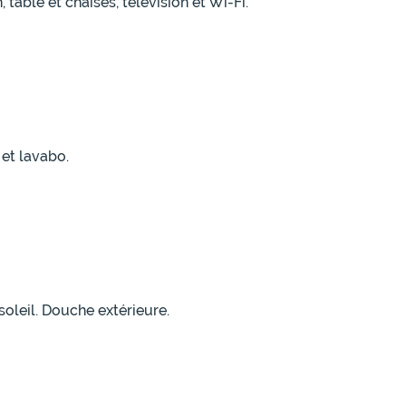
table et chaises, télévision et Wi-Fi.
et lavabo.
soleil. Douche extérieure.