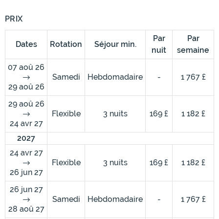
PRIX
Par
Par
Dates
Rotation
Séjour min.
nuit
semaine
07 aoû 26
Samedi
Hebdomadaire
-
1 767 £
29 aoû 26
29 aoû 26
Flexible
3 nuits
169 £
1 182 £
24 avr 27
2027
24 avr 27
Flexible
3 nuits
169 £
1 182 £
26 jun 27
26 jun 27
Samedi
Hebdomadaire
-
1 767 £
28 aoû 27