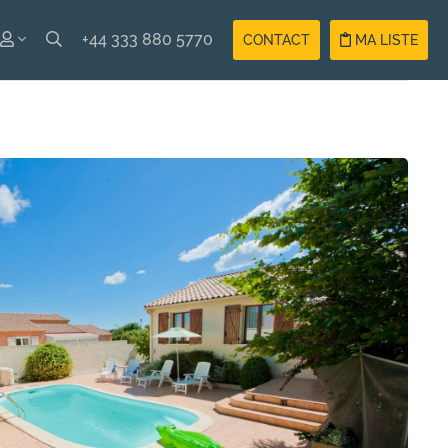
+44 333 880 5770
CONTACT
MA LISTE
ISH
Compte
ÇAIS
Vacancier
Compte
Propriétaire