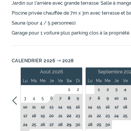
Jardin sur l'arrière avec grande terrasse. Salle à man
Piscine privée chauffée de 7m x 3m avec terrasse et bai
Sauna (pour 4 / 5 personnes).
Garage pour 1 voiture plus parking clos à la propriété.
CALENDRIER 2026
2028
Août 2026
Septembre 20
Lu
Ma
Me
Je
Ve
Sa
Di
Lu
Ma
Me
Je
Ve
1
2
1
2
3
4
3
4
5
6
7
8
9
7
8
9
10
11
10
11
12
13
14
15
16
14
15
16
17
18
17
18
19
20
21
22
23
21
22
23
24
25
24
25
26
27
28
29
30
28
29
30