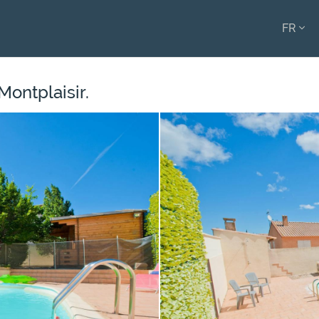
FR
ENGL
FRAN
Montplaisir.