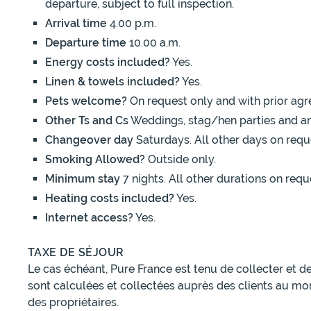
departure, subject to full inspection.
Arrival time
4.00 p.m.
Departure time
10.00 a.m.
Energy costs included?
Yes.
Linen & towels included?
Yes.
Pets welcome?
On request only and with prior agr
Other Ts and Cs
Weddings, stag/hen parties and an
Changeover day
Saturdays. All other days on requ
Smoking Allowed?
Outside only.
Minimum stay
7 nights. All other durations on requ
Heating costs included?
Yes.
Internet access?
Yes.
TAXE DE SÉJOUR
Le cas échéant, Pure France est tenu de collecter et d
sont calculées et collectées auprès des clients au mo
des propriétaires.