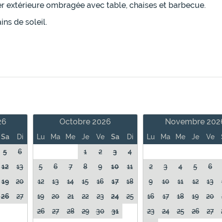
ger extérieure ombragée avec table, chaises et barbecue.
ns de soleil.
26
Octobre 2026
Novembre 202
Sa
Di
Lu
Ma
Me
Je
Ve
Sa
Di
Lu
Ma
Me
Je
Ve
5
6
1
2
3
4
12
13
5
6
7
8
9
10
11
2
3
4
5
6
19
20
12
13
14
15
16
17
18
9
10
11
12
13
26
27
19
20
21
22
23
24
25
16
17
18
19
20
26
27
28
29
30
31
23
24
25
26
27