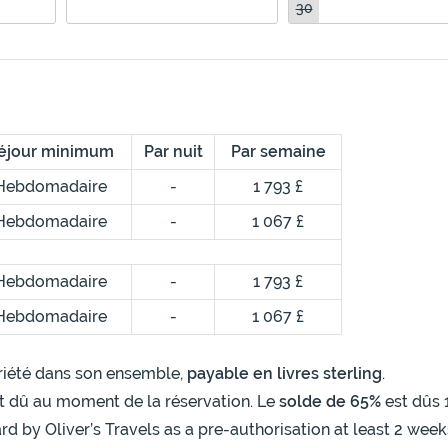
30
éjour minimum
Par nuit
Par semaine
Hebdomadaire
-
1 793 £
Hebdomadaire
-
1 067 £
Hebdomadaire
-
1 793 £
Hebdomadaire
-
1 067 £
opriété dans son ensemble,
payable en livres sterling
.
t dû au moment de la réservation. Le
solde de 65%
est dûs 
rd by Oliver’s Travels as a pre-authorisation at least 2 week