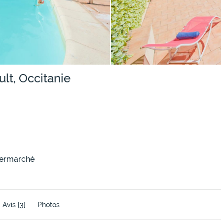
lt, Occitanie
permarché
Avis
[3]
Photos