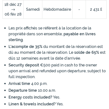
18 déc 27
Samedi
Hebdomadaire
-
2 431 £
06 fév 28
Les prix affichés se réfèrent à la location de la
propriété dans son ensemble,
payable en livres
sterling
.
L'acompte de 35%
du montant de la réservation est
dû au moment de la réservation. Le
solde de 65%
est
dûs 12 semaines avant la date d’arrivée.
Security deposit
€500 paid in cash to the owner
upon arrival and refunded upon departure, subject to
full inspection.
Arrival time
4.00 p.m.
Departure time
10.00 a.m.
Energy costs included?
Yes.
Linen & towels included?
Yes.