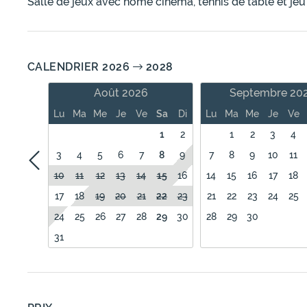
Salle de jeux avec home cinéma, tennis de table et jeu 
CALENDRIER 2026
2028
Août 2026
Septembre 20
Lu
Ma
Me
Je
Ve
Sa
Di
Lu
Ma
Me
Je
Ve
1
2
1
2
3
4
3
4
5
6
7
8
9
7
8
9
10
11
10
11
12
13
14
15
16
14
15
16
17
18
17
18
19
20
21
22
23
21
22
23
24
25
24
25
26
27
28
29
30
28
29
30
31