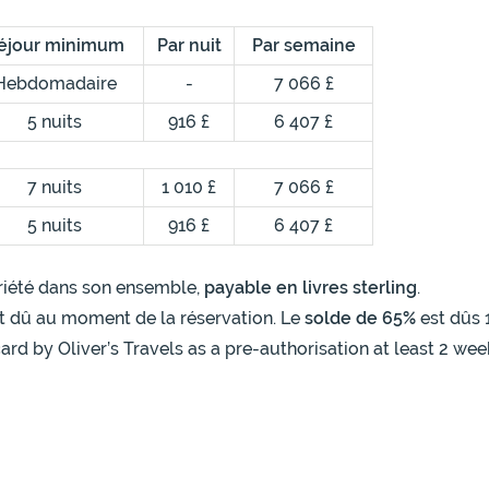
éjour minimum
Par nuit
Par semaine
Hebdomadaire
-
7 066 £
5 nuits
916 £
6 407 £
7 nuits
1 010 £
7 066 £
5 nuits
916 £
6 407 £
opriété dans son ensemble,
payable en livres sterling
.
t dû au moment de la réservation. Le
solde de 65%
est dûs 
ard by Oliver’s Travels as a pre-authorisation at least 2 wee