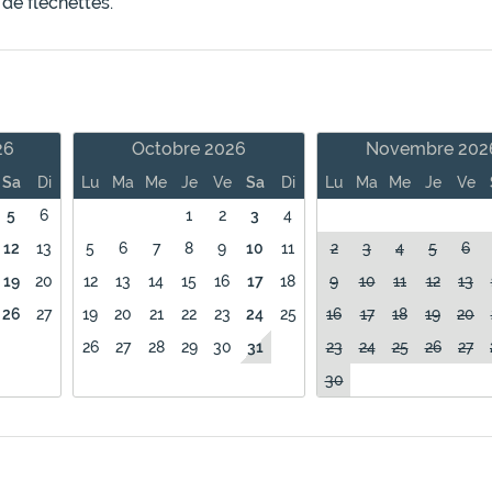
de fléchettes.
26
Octobre 2026
Novembre 202
Sa
Di
Lu
Ma
Me
Je
Ve
Sa
Di
Lu
Ma
Me
Je
Ve
5
6
1
2
3
4
12
13
5
6
7
8
9
10
11
2
3
4
5
6
19
20
12
13
14
15
16
17
18
9
10
11
12
13
26
27
19
20
21
22
23
24
25
16
17
18
19
20
26
27
28
29
30
31
23
24
25
26
27
30