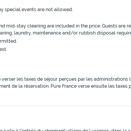
y special events are not allowed.
 mid-stay cleaning are included in the price. Guests are r
leaning, laundry, maintenance and/or rubbish disposal requir
rmitted.
est.
e verser les taxes de séjour perçues par les administrations
ment de la réservation. Pure France verse ensuite les taxes 
itue juste à l'entrée du charmant village de Lusignac, dans 