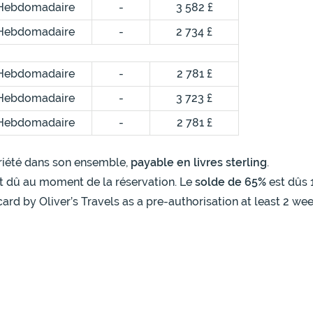
Hebdomadaire
-
3 582 £
Hebdomadaire
-
2 734 £
Hebdomadaire
-
2 781 £
Hebdomadaire
-
3 723 £
Hebdomadaire
-
2 781 £
opriété dans son ensemble,
payable en livres sterling
.
t dû au moment de la réservation. Le
solde de 65%
est dûs 
card by Oliver’s Travels as a pre-authorisation at least 2 we