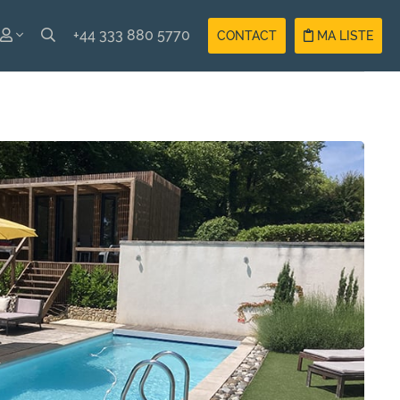
+44 333 880 5770
CONTACT
MA LISTE
ISH
Compte
ÇAIS
Vacancier
Compte
Propriétaire