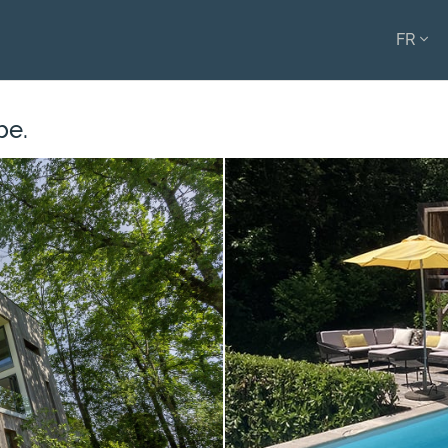
FR
ENGL
FRAN
be.