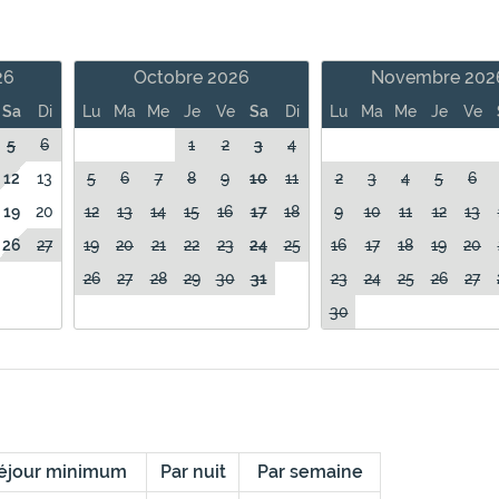
26
Octobre 2026
Novembre 202
Sa
Di
Lu
Ma
Me
Je
Ve
Sa
Di
Lu
Ma
Me
Je
Ve
5
6
1
2
3
4
12
13
5
6
7
8
9
10
11
2
3
4
5
6
19
20
12
13
14
15
16
17
18
9
10
11
12
13
26
27
19
20
21
22
23
24
25
16
17
18
19
20
26
27
28
29
30
31
23
24
25
26
27
30
éjour minimum
Par nuit
Par semaine