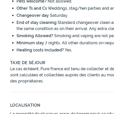
Pets welcome?
Not allowed.
Other Ts and Cs
Weddings, stag/hen parties and an
Changeover day
Saturday.
End of stay cleaning
Standard changeover clean and
the same condition as on their arrival. Any extra c
Smoking Allowed?
Smoking and vaping are not pe
Minimum stay
7 nights. All other durations on requ
Heating costs included?
Yes.
TAXE DE SÉJOUR
Le cas échéant, Pure France est tenu de collecter et d
sont calculées et collectées auprès des clients au mo
des propriétaires.
LOCALISATION
La propriété de plusieurs acres de terrain privé, se s