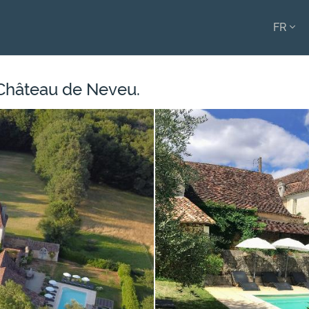
FR
ENGL
FRAN
Château de Neveu.