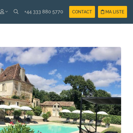
+44 333 880 5770
CONTACT
MA LISTE
ISH
Compte
ÇAIS
Vacancier
Compte
Propriétaire