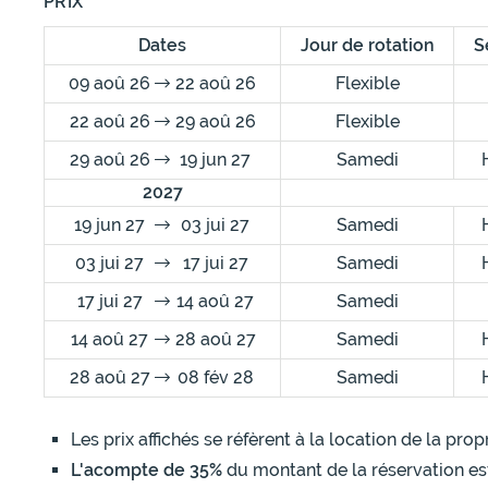
PRIX
Dates
Jour de rotation
S
09 aoû 26
22 aoû 26
Flexible
22 aoû 26
29 aoû 26
Flexible
29 aoû 26
19 jun 27
Samedi
2027
19 jun 27
03 jui 27
Samedi
03 jui 27
17 jui 27
Samedi
17 jui 27
14 aoû 27
Samedi
14 aoû 27
28 aoû 27
Samedi
28 aoû 27
08 fév 28
Samedi
Les prix affichés se réfèrent à la location de la pr
L'acompte de 35%
du montant de la réservation es