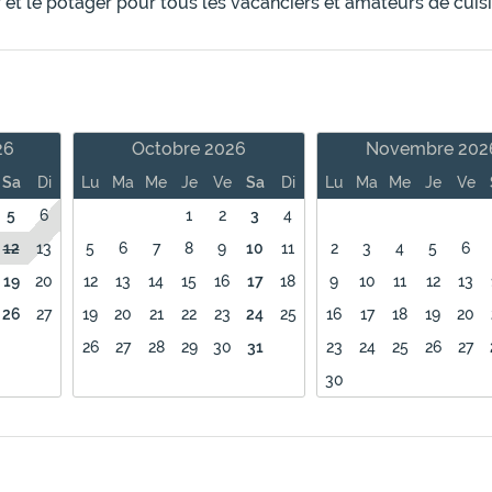
 et le potager pour tous les vacanciers et amateurs de cuisi
26
Octobre 2026
Novembre 202
Sa
Di
Lu
Ma
Me
Je
Ve
Sa
Di
Lu
Ma
Me
Je
Ve
5
6
1
2
3
4
12
13
5
6
7
8
9
10
11
2
3
4
5
6
19
20
12
13
14
15
16
17
18
9
10
11
12
13
26
27
19
20
21
22
23
24
25
16
17
18
19
20
26
27
28
29
30
31
23
24
25
26
27
30