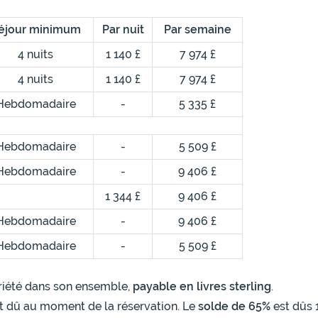
éjour minimum
Par nuit
Par semaine
4 nuits
1 140 £
7 974 £
4 nuits
1 140 £
7 974 £
Hebdomadaire
-
5 335 £
Hebdomadaire
-
5 509 £
Hebdomadaire
-
9 406 £
1 344 £
9 406 £
Hebdomadaire
-
9 406 £
Hebdomadaire
-
5 509 £
opriété dans son ensemble,
payable en livres sterling
.
t dû au moment de la réservation. Le
solde de 65%
est dûs 