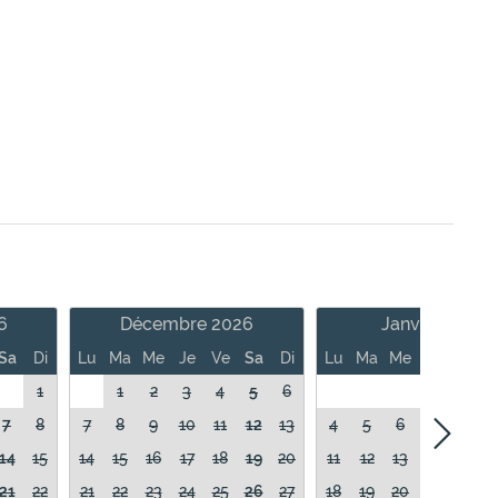
6
Décembre 2026
Janvier 2027
Sa
Di
Lu
Ma
Me
Je
Ve
Sa
Di
Lu
Ma
Me
Je
Ve
1
1
2
3
4
5
6
1
7
8
7
8
9
10
11
12
13
4
5
6
7
8
14
15
14
15
16
17
18
19
20
11
12
13
14
15
21
22
21
22
23
24
25
26
27
18
19
20
21
22