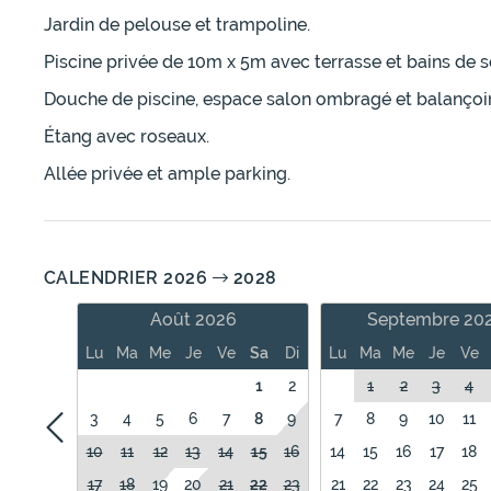
Jardin de pelouse et trampoline.
Piscine privée de 10m x 5m avec terrasse et bains de so
Douche de piscine, espace salon ombragé et balançoir
Étang avec roseaux.
Allée privée et ample parking.
CALENDRIER 2026
2028
Août 2026
Septembre 20
Lu
Ma
Me
Je
Ve
Sa
Di
Lu
Ma
Me
Je
Ve
1
2
1
2
3
4
3
4
5
6
7
8
9
7
8
9
10
11
10
11
12
13
14
15
16
14
15
16
17
18
17
18
19
20
21
22
23
21
22
23
24
25