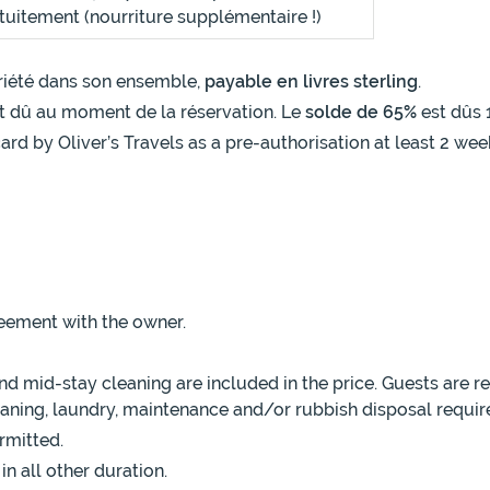
atuitement (nourriture supplémentaire !)
opriété dans son ensemble,
payable en livres sterling
.
t dû au moment de la réservation. Le
solde de 65%
est dûs 
ard by Oliver’s Travels as a pre-authorisation at least 2 wee
eement with the owner.
 mid-stay cleaning are included in the price. Guests are r
leaning, laundry, maintenance and/or rubbish disposal requir
rmitted.
in all other duration.