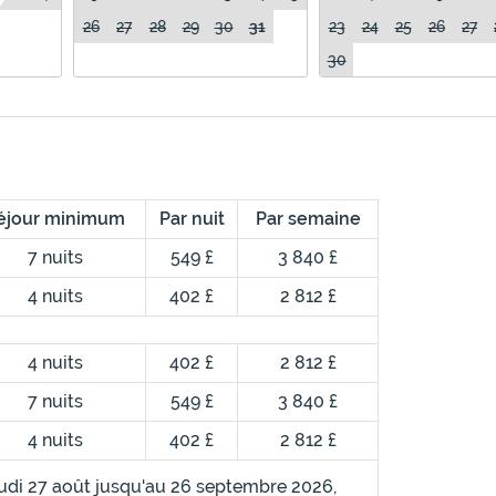
26
27
28
29
30
31
23
24
25
26
27
30
éjour minimum
Par nuit
Par semaine
7 nuits
549 £
3 840 £
4 nuits
402 £
2 812 £
4 nuits
402 £
2 812 £
7 nuits
549 £
3 840 £
4 nuits
402 £
2 812 £
udi 27 août jusqu'au 26 septembre 2026,