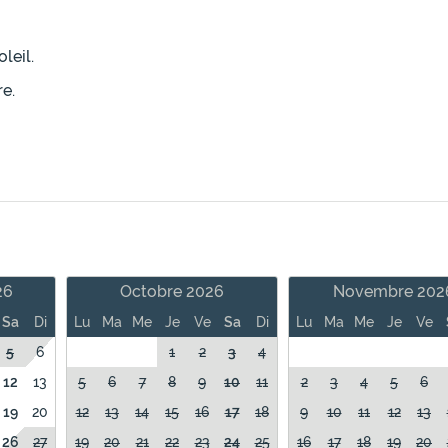
leil.
e.
26
Octobre 2026
Novembre 202
Sa
Di
Lu
Ma
Me
Je
Ve
Sa
Di
Lu
Ma
Me
Je
Ve
5
6
1
2
3
4
12
13
5
6
7
8
9
10
11
2
3
4
5
6
19
20
12
13
14
15
16
17
18
9
10
11
12
13
26
27
19
20
21
22
23
24
25
16
17
18
19
20