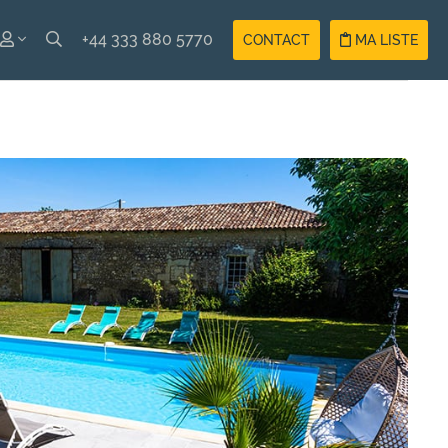
+44 333 880 5770
CONTACT
MA LISTE
ISH
Compte
ÇAIS
Vacancier
Compte
Propriétaire