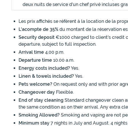
deux nuits de service d'un chef privé incluses gr
Les prix affichés se réfèrent à la location de la pr
L'acompte de 35%
du montant de la réservation es
Security deposit
€1000 charged to client's credit c
departure, subject to full inspection.
Arrival time
4.00 p.m.
Departure time
10.00 a.m.
Energy costs included?
Yes.
Linen & towels included?
Yes.
Pets welcome?
On request only and with prior agr
Changeover day
Flexible.
End of stay cleaning
Standard changeover clean and
the same condition as on their arrival. Any extra c
Smoking Allowed?
Smoking and vaping are not pe
Minimum stay
7 nights in July and August. 4 nights 