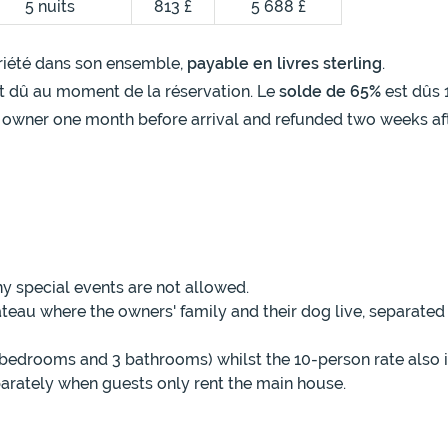
5 nuits
813 £
5 688 £
opriété dans son ensemble,
payable en livres sterling
.
t dû au moment de la réservation. Le
solde de 65%
est dûs 
 owner one month before arrival and refunded two weeks afte
y special events are not allowed.
hâteau where the owners' family and their dog live, separate
 bedrooms and 3 bathrooms) whilst the 10-person rate also
parately when guests only rent the main house.