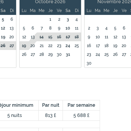
26
Octobre 2026
Novembre 202
Sa
Di
Lu
Ma
Me
Je
Ve
Sa
Di
Lu
Ma
Me
Je
Ve
5
6
1
2
3
4
12
13
5
6
7
8
9
10
11
2
3
4
5
6
19
20
12
13
14
15
16
17
18
9
10
11
12
13
26
27
19
20
21
22
23
24
25
16
17
18
19
20
26
27
28
29
30
31
23
24
25
26
27
30
éjour minimum
Par nuit
Par semaine
5 nuits
813 £
5 688 £