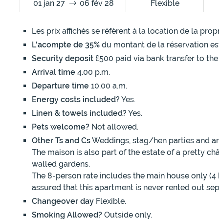
01 jan 27
06 fév 28
Flexible
Les prix affichés se réfèrent à la location de la pr
L'acompte de 35%
du montant de la réservation es
Security deposit
£500 paid via bank transfer to the
Arrival time
4.00 p.m.
Departure time
10.00 a.m.
Energy costs included?
Yes.
Linen & towels included?
Yes.
Pets welcome?
Not allowed.
Other Ts and Cs
Weddings, stag/hen parties and an
The maison is also part of the estate of a pretty c
walled gardens.
The 8-person rate includes the main house only (4
assured that this apartment is never rented out se
Changeover day
Flexible.
Smoking Allowed?
Outside only.