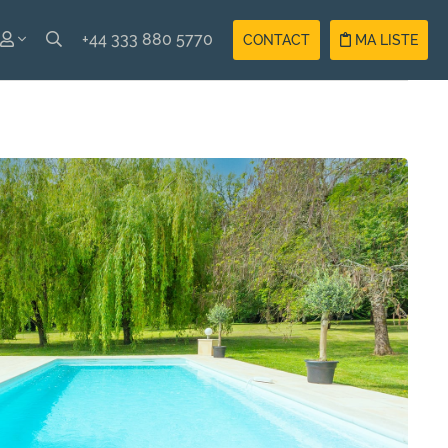
+44 333 880 5770
CONTACT
MA LISTE
ISH
Compte
ÇAIS
Vacancier
Compte
Propriétaire