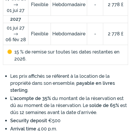
Flexible
Hebdomadaire
-
2 778 £
01 jui 27
2027
01 jui 27
Flexible
Hebdomadaire
-
2 778 £
06 fév 28
15 % de remise sur toutes les dates restantes en
2026.
Les prix affichés se réfèrent à la location de la
propriété dans son ensemble,
payable en livres
sterling
.
L'acompte de 35%
du montant de la réservation est
dû au moment de la réservation. Le
solde de 65%
est
dûs 12 semaines avant la date d’arrivée.
Security deposit
€500
Arrival time
4.00 p.m.