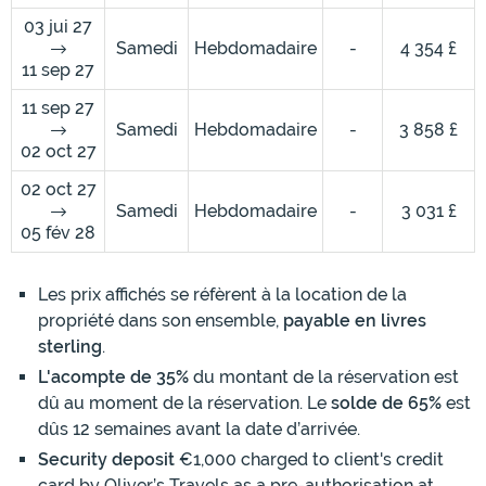
03 jui 27
Samedi
Hebdomadaire
-
4 354 £
11 sep 27
11 sep 27
Samedi
Hebdomadaire
-
3 858 £
02 oct 27
02 oct 27
Samedi
Hebdomadaire
-
3 031 £
05 fév 28
Les prix affichés se réfèrent à la location de la
propriété dans son ensemble,
payable en livres
sterling
.
L'acompte de 35%
du montant de la réservation est
dû au moment de la réservation. Le
solde de 65%
est
dûs 12 semaines avant la date d’arrivée.
Security deposit
€1,000 charged to client's credit
card by Oliver’s Travels as a pre-authorisation at