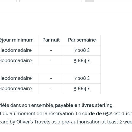
éjour minimum
Par nuit
Par semaine
Hebdomadaire
-
7 108 £
Hebdomadaire
-
5 884 £
Hebdomadaire
-
7 108 £
Hebdomadaire
-
5 884 £
opriété dans son ensemble,
payable en livres sterling
.
t dû au moment de la réservation. Le
solde de 65%
est dûs 
card by Oliver’s Travels as a pre-authorisation at least 2 we