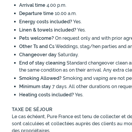
Arrival time
4.00 p.m.
Departure time
10.00 a.m.
Energy costs included?
Yes.
Linen & towels included?
Yes.
Pets welcome?
On request only and with prior agr
Other Ts and Cs
Weddings, stag/hen parties and an
Changeover day
Saturday.
End of stay cleaning
Standard changeover clean and
the same condition as on their arrival. Any extra c
Smoking Allowed?
Smoking and vaping are not pe
Minimum stay
7 days. All other durations on reques
Heating costs included?
Yes.
TAXE DE SÉJOUR
Le cas échéant, Pure France est tenu de collecter et d
sont calculées et collectées auprès des clients au mo
des propriétaires.