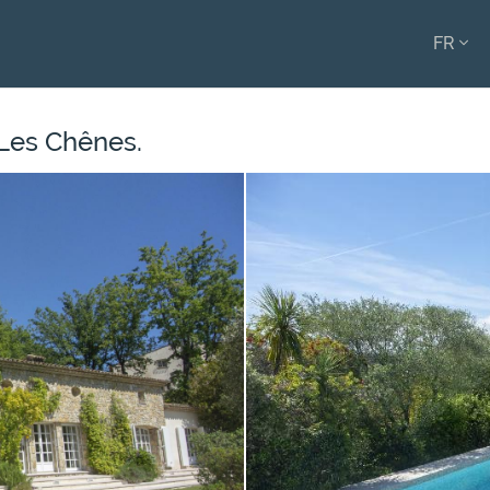
FR
ENGL
FRAN
 Les Chênes.