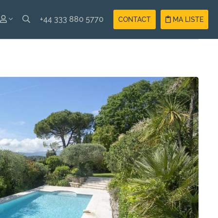
+44 333 880 5770
CONTACT
MA LISTE
ISH
Compte
ÇAIS
Vacancier
Compte
Propriétaire